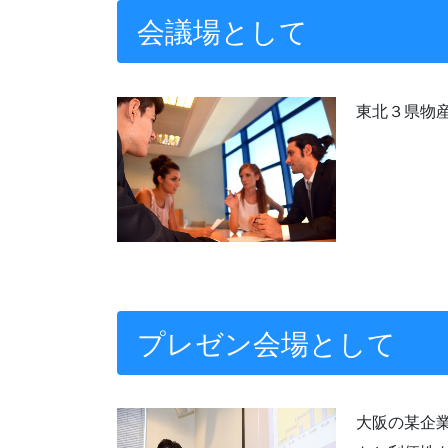
会議場として
東北３県物
プレゼン会場として
大阪の某企