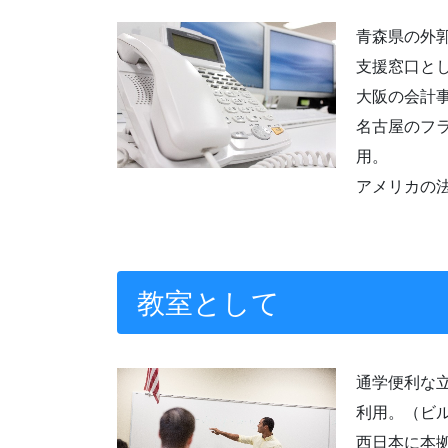
青森県の外
支援窓口と
大阪の会計
名古屋のフ
用。
アメリカの
教室として
通学便利な
利用。（ビ
西日本に本