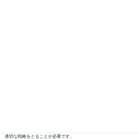
facebook、twitterなどの活用や、社内業務を効率化するためのソフ
トウェアやアプリケーションにも意識を向けていく必要がありま
す。
ただ、それらを効果的に活用をしていくには、それなりの知識や
経験、ノウハウなどが必要となります。そして多くの方は「聞い
たことはあるけど、実際にどうやったらいいかはわからない」
「どこから手をつけていいのかわからない」と思われているので
はないでしょうか。
身近に気軽に相談できる専門家がいれば一番良いのですが、自分
で探すとなった場合、信頼できる会社や担当と巡りあうことはと
ても難しいのが現状で、多くの失敗談を耳にします。
そこで、起業を応援する当社の理念に共感いただき、ネットワー
クメンバーとして協業をしている専門家にお願いをして、無料個
別相談のお手伝いをしていただくことになりました。
定型のサービスも良いのですが、ビジネスの形態や状況は各社各
様。本当に成果を追求するのであれば、個別の事情を踏まえた、
適切な戦略をとることが必要です。