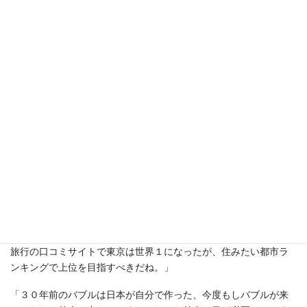
「話をもとに戻すと、世界の目が東京に向かい出したことで、こ
れから不動産価格が大きく上がる可能性が出てきたんじゃない、
都市力の比較になるだろうね、東京は今の価格から倍以上のノリ
シロがあるね、デベも売れるかどうか心配しながらサラリーマン
相手のマンションでなく、世界のセレブが買いたくなるような物
を作れば直ぐに完売するよ。今立てている東京駅横の鉄鋼ビルに
は、１２０室の高級アパートメントが出来るみたいだよ。賃貸ら
しいけど。」
「ますます手が届かなくなりますね（涙）、世界のセレブが相手
じゃ上手く立ち回れないですね（笑）。東京以外では京都のマン
ションが高騰しているのはまさに『日本文化』ですよね。」
「二極化で唸るほど持っているセレブがどの都市を選ぶのかだ
よ、日本もドバイやシンガポールの様な都市開発をすべきだね、
旅行の口コミサイトで東京は世界１になったが、住みたい都市ラ
ンキングで上位を目指すべきだね。」
「３０年前のバブルは日本が自分で作った、今度もしバブルが来