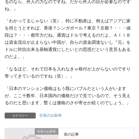
るのなら、外人の力なのですね、だから外人の目が必要なのです
ね。」
「わかってるじゃない（笑）、特に不動産は、例えばアジアに家
を持とうとすれば、香港？シンガポール？東京？京都？・・・値
段は？・・・都市力だね。通貨はドルで考えるのだよ、ＡＩＩＢ
は資金流出が止まらない中国が、自らの資金調達ないし『元』を
ドルに対抗出来る基軸通貨にしたいとの思惑だという意見もある
のだよ。」
「なるほど、それで日本を入れなきゃ格付が上がらないのですり
寄ってきているのですね（笑）。」
「日本のマンション価格はもう既にバブルだという人がいます
が、ここ十数年、日本国内の価格だけで見ているので、そう見え
るのだと思います、暫くは価格のさや寄せが続くのでしょう。」
社長のお財布
カテゴリー
社長のお財布
前の記事