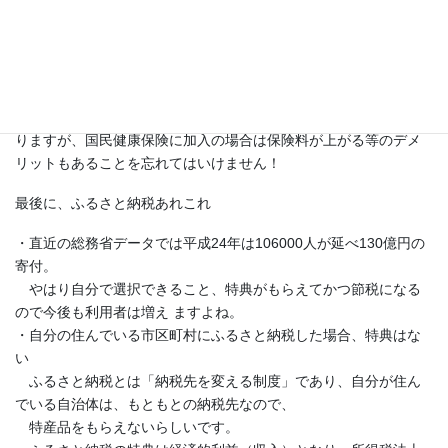
（寄付金額－2,000円）×（90％－限界税率）
→AからCの合計額が寄付金による節税額となります。
③については、ふるさと納税の節税の恩恵を受けるには確定申告
をしないといけません。
しかし特定口座を利用している方が確定申告した場合、税金は戻
りますが、国民健康保険に加入の場合は保険料が上がる等のデメ
リットもあることを忘れてはいけません！
最後に、ふるさと納税あれこれ
・直近の総務省データでは平成24年は106000人が延べ130億円の
寄付。
やはり自分で選択できること、特典がもらえてかつ節税になる
ので今後も利用者は増え ますよね。
・自分の住んでいる市区町村にふるさと納税した場合、特典はな
い
ふるさと納税とは「納税先を変える制度」であり、自分が住ん
でいる自治体は、もともとの納税先なので、
特産品をもらえないらしいです。